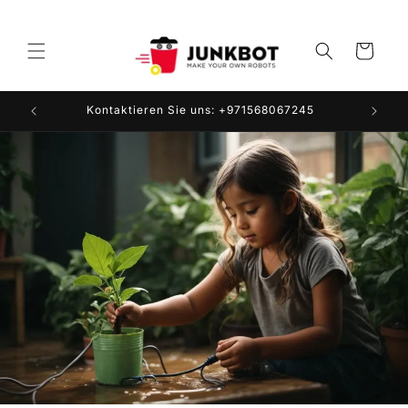
Direkt
zum
Inhalt
Warenkorb
Kontaktieren Sie uns: +971568067245