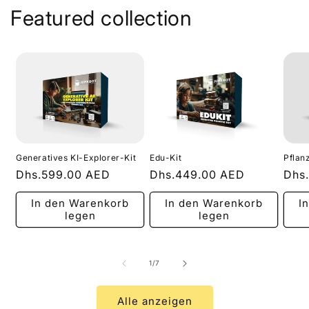
Featured collection
Generatives KI-Explorer-Kit
Edu-Kit
Pflan
Normaler
Dhs.599.00 AED
Normaler
Dhs.449.00 AED
Nor
Dhs
Preis
Preis
Prei
In den Warenkorb
In den Warenkorb
I
legen
legen
von
1
/
7
Alle anzeigen