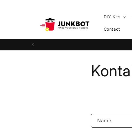
Direkt
zum
Inhalt
DIY Kits
Contact
Konta
K
Name
o