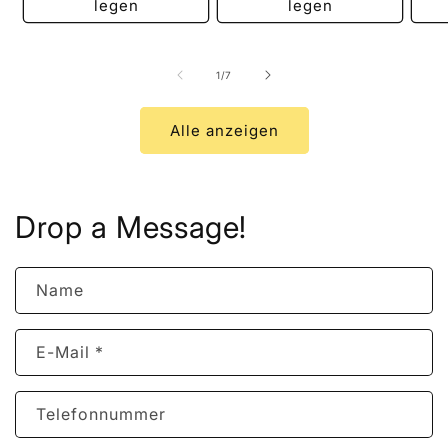
legen
legen
von
1
/
7
Alle anzeigen
Drop a Message!
Name
E-Mail
*
Telefonnummer