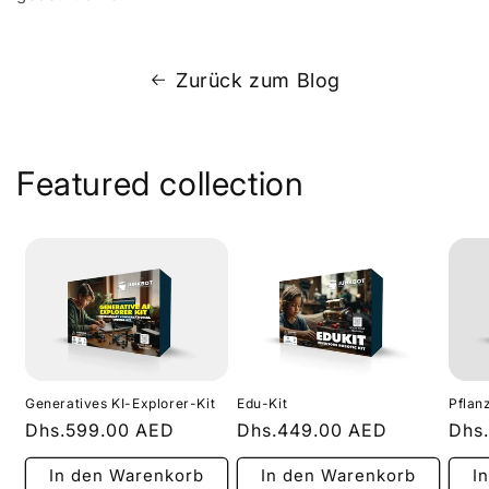
Zurück zum Blog
Featured collection
Generatives KI-Explorer-Kit
Edu-Kit
Pflan
Normaler
Dhs.599.00 AED
Normaler
Dhs.449.00 AED
Nor
Dhs
Preis
Preis
Prei
In den Warenkorb
In den Warenkorb
I