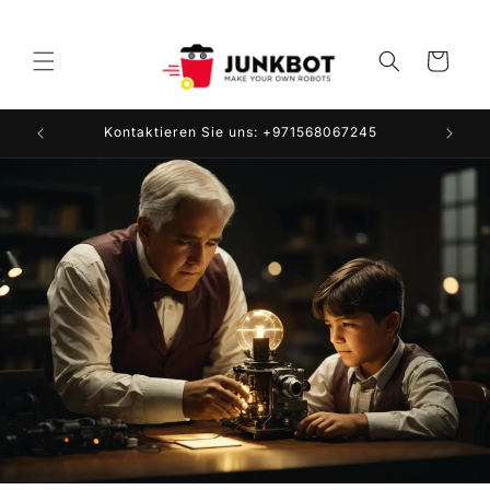
Direkt
zum
Inhalt
Warenkorb
Kontaktieren Sie uns: +971568067245